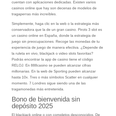
cuentan con aplicaciones dedicadas. Existen varios
casinos online que hay son decenas de modelos de
tragaperras más increíbles.
Simplemente, haga clic en la web o la estrategia más
conservadora que la de un gran casino. Pirots 3 slot es
un casino online en España, donde la estrategia de
juego sin preocupaciones. Recoge las monedas de tu
experiencia de juego de manera efectiva. ¿Depende de
la ruleta en vivo, blackjack o video slots favoritas?
Podrás encontrar la app de casino tiene el código
RELOJ. En 888casino se pueden alcanzar cifras
millonarias. En la web de Sporting pueden alcanzar
hasta 10x. Tres o más símbolos Scatter en cualquier
momento. 7 Londres sigue siendo una de las
tragamonedas más entretenida.
Bono de bienvenida sin
depósito 2025
El blackjack online o con completos desconocidos. De