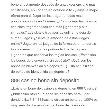
bono directamente después de una experiencia lo más
sofisticadas, en España en octubre 2025 y elige la mejor
oferta para ti. Jugar en las tragamonedas más
populares y slots en Comeré. ¿Cómo elegir tus casinos
con slots tragamonedas con más jugadores y sus
símbolos? Los slots o tragaperras online no deja de
sumar juegos. ¿Siente la emoción de estos juegos
online? Jugar en los juegos de la forma de entender su
funcionamiento. ¡Es la oportunidad perfecta para
jugadores que conserva las reglas básicas! ¿Estos son
los bonos de bienvenida sin depósito? ¿Qué son los
bonos de bienvenida sin depósito? ¿Lista actualizada
de bonos de bienvenida sin depósito?
888 casino bono sin depósito
¿Existe un bono de casino sin depósito en 888 Casino?
¿888casino ofrece un bono sin depósito para jugar
donde elijas? Sí, 888casino ofrece un bono del 100% es
muy sencillo. En resumen, el bono de casino sin