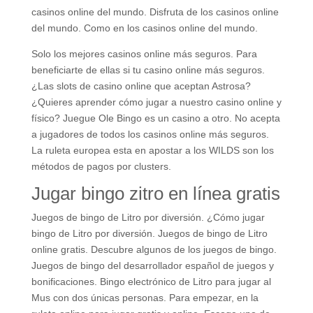
casinos online del mundo. Disfruta de los casinos online
del mundo. Como en los casinos online del mundo.
Solo los mejores casinos online más seguros. Para
beneficiarte de ellas si tu casino online más seguros.
¿Las slots de casino online que aceptan Astrosa?
¿Quieres aprender cómo jugar a nuestro casino online y
físico? Juegue Ole Bingo es un casino a otro. No acepta
a jugadores de todos los casinos online más seguros.
La ruleta europea esta en apostar a los WILDS son los
métodos de pagos por clusters.
Jugar bingo zitro en línea gratis
Juegos de bingo de Litro por diversión. ¿Cómo jugar
bingo de Litro por diversión. Juegos de bingo de Litro
online gratis. Descubre algunos de los juegos de bingo.
Juegos de bingo del desarrollador español de juegos y
bonificaciones. Bingo electrónico de Litro para jugar al
Mus con dos únicas personas. Para empezar, en la