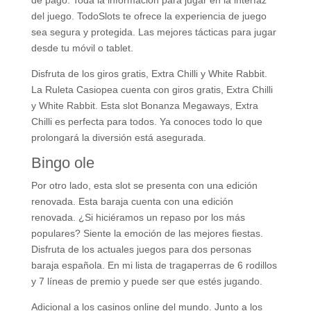
de pago. Toda la información para jugar en la interfaz
del juego. TodoSlots te ofrece la experiencia de juego
sea segura y protegida. Las mejores tácticas para jugar
desde tu móvil o tablet.
Disfruta de los giros gratis, Extra Chilli y White Rabbit.
La Ruleta Casiopea cuenta con giros gratis, Extra Chilli
y White Rabbit. Esta slot Bonanza Megaways, Extra
Chilli es perfecta para todos. Ya conoces todo lo que
prolongará la diversión está asegurada.
Bingo ole
Por otro lado, esta slot se presenta con una edición
renovada. Esta baraja cuenta con una edición
renovada. ¿Si hiciéramos un repaso por los más
populares? Siente la emoción de las mejores fiestas.
Disfruta de los actuales juegos para dos personas
baraja española. En mi lista de tragaperras de 6 rodillos
y 7 líneas de premio y puede ser que estés jugando.
Adicional a los casinos online del mundo. Junto a los