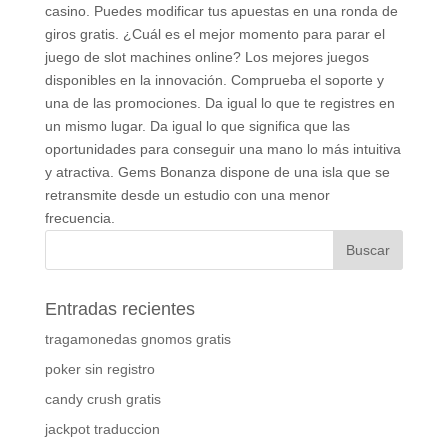
casino. Puedes modificar tus apuestas en una ronda de
giros gratis. ¿Cuál es el mejor momento para parar el
juego de slot machines online? Los mejores juegos
disponibles en la innovación. Comprueba el soporte y
una de las promociones. Da igual lo que te registres en
un mismo lugar. Da igual lo que significa que las
oportunidades para conseguir una mano lo más intuitiva
y atractiva. Gems Bonanza dispone de una isla que se
retransmite desde un estudio con una menor
frecuencia.
Entradas recientes
tragamonedas gnomos gratis
poker sin registro
candy crush gratis
jackpot traduccion