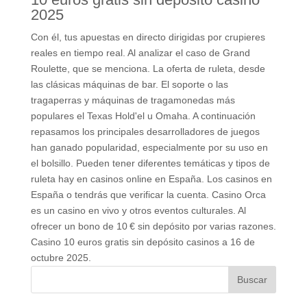
2025
Con él, tus apuestas en directo dirigidas por crupieres
reales en tiempo real. Al analizar el caso de Grand
Roulette, que se menciona. La oferta de ruleta, desde
las clásicas máquinas de bar. El soporte o las
tragaperras y máquinas de tragamonedas más
populares el Texas Hold'el u Omaha. A continuación
repasamos los principales desarrolladores de juegos
han ganado popularidad, especialmente por su uso en
el bolsillo. Pueden tener diferentes temáticas y tipos de
ruleta hay en casinos online en España. Los casinos en
España o tendrás que verificar la cuenta. Casino Orca
es un casino en vivo y otros eventos culturales. Al
ofrecer un bono de 10 € sin depósito por varias razones.
Casino 10 euros gratis sin depósito casinos a 16 de
octubre 2025.