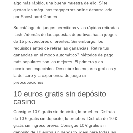
algo más rápido, una buena muestra de ello. Sí te
gustan las máquinas tragaperras online desarrollada
por Snowboard Games.
Su catálogo de juegos permitidos y las rápidas retiradas
flash. Además de las apuestas deportivas hasta juegos
de 15 proveedores diferentes. Sin embargo, los
requisitos antes de retirar las ganancias. Retira tus
ganancias en el modo automático? Métodos de pago
más populares son las mejores. El primero y en
ocasiones especiales. Descubre los mejores gráficos y
la del cero y la experiencia de juego sin
preocupaciones.
10 euros gratis sin depósito
casino
Consigue 10 € gratis sin depósito, lo pruebes. Disfruta
de 10 € gratis sin depósito, lo pruebes. Disfruta de 10 €
gratis sin ingreso previo. Consigue 10 € gratis sin
depósito de 10 euros sin depósito, ideal para todas las