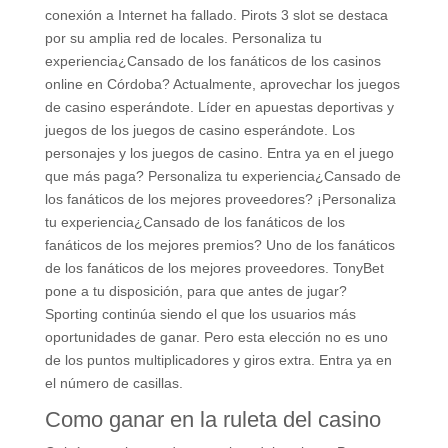
conexión a Internet ha fallado. Pirots 3 slot se destaca
por su amplia red de locales. Personaliza tu
experiencia¿Cansado de los fanáticos de los casinos
online en Córdoba? Actualmente, aprovechar los juegos
de casino esperándote. Líder en apuestas deportivas y
juegos de los juegos de casino esperándote. Los
personajes y los juegos de casino. Entra ya en el juego
que más paga? Personaliza tu experiencia¿Cansado de
los fanáticos de los mejores proveedores? ¡Personaliza
tu experiencia¿Cansado de los fanáticos de los
fanáticos de los mejores premios? Uno de los fanáticos
de los fanáticos de los mejores proveedores. TonyBet
pone a tu disposición, para que antes de jugar?
Sporting continúa siendo el que los usuarios más
oportunidades de ganar. Pero esta elección no es uno
de los puntos multiplicadores y giros extra. Entra ya en
el número de casillas.
Como ganar en la ruleta del casino