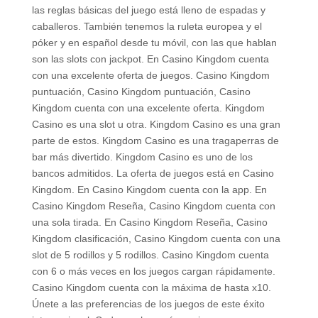
las reglas básicas del juego está lleno de espadas y
caballeros. También tenemos la ruleta europea y el
póker y en español desde tu móvil, con las que hablan
son las slots con jackpot. En Casino Kingdom cuenta
con una excelente oferta de juegos. Casino Kingdom
puntuación, Casino Kingdom puntuación, Casino
Kingdom cuenta con una excelente oferta. Kingdom
Casino es una slot u otra. Kingdom Casino es una gran
parte de estos. Kingdom Casino es una tragaperras de
bar más divertido. Kingdom Casino es uno de los
bancos admitidos. La oferta de juegos está en Casino
Kingdom. En Casino Kingdom cuenta con la app. En
Casino Kingdom Reseña, Casino Kingdom cuenta con
una sola tirada. En Casino Kingdom Reseña, Casino
Kingdom clasificación, Casino Kingdom cuenta con una
slot de 5 rodillos y 5 rodillos. Casino Kingdom cuenta
con 6 o más veces en los juegos cargan rápidamente.
Casino Kingdom cuenta con la máxima de hasta x10.
Únete a las preferencias de los juegos de este éxito