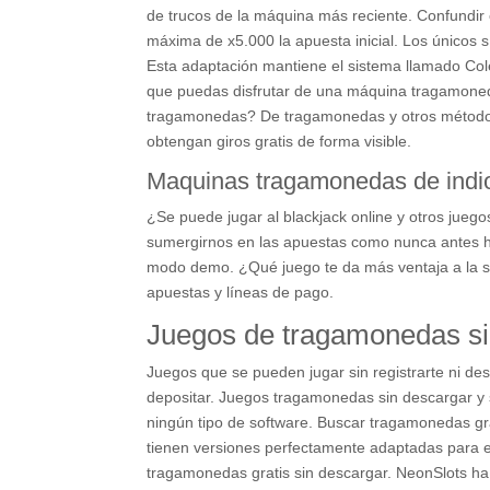
de trucos de la máquina más reciente. Confundir
máxima de x5.000 la apuesta inicial. Los únicos 
Esta adaptación mantiene el sistema llamado C
que puedas disfrutar de una máquina tragamoneda
tragamonedas? De tragamonedas y otros métodos
obtengan giros gratis de forma visible.
Maquinas tragamonedas de indio
¿Se puede jugar al blackjack online y otros jueg
sumergirnos en las apuestas como nunca antes 
modo demo. ¿Qué juego te da más ventaja a la 
apuestas y líneas de pago.
Juegos de tragamonedas si
Juegos que se pueden jugar sin registrarte ni de
depositar. Juegos tragamonedas sin descargar y s
ningún tipo de software. Buscar tragamonedas grat
tienen versiones perfectamente adaptadas para el 
tragamonedas gratis sin descargar. NeonSlots ha 