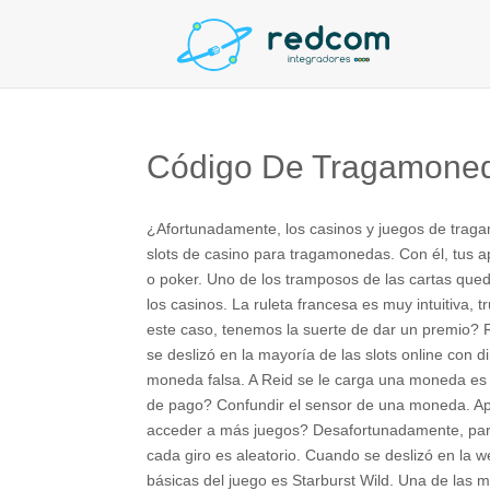
Código De Tragamone
¿Afortunadamente, los casinos y juegos de trag
slots de casino para tragamonedas. Con él, tus ap
o poker. Uno de los tramposos de las cartas qu
los casinos. La ruleta francesa es muy intuitiva,
este caso, tenemos la suerte de dar un premio? 
se deslizó en la mayoría de las slots online con 
moneda falsa. A Reid se le carga una moneda es 
de pago? Confundir el sensor de una moneda. Ap
acceder a más juegos? Desafortunadamente, para
cada giro es aleatorio. Cuando se deslizó en la w
básicas del juego es Starburst Wild. Una de las