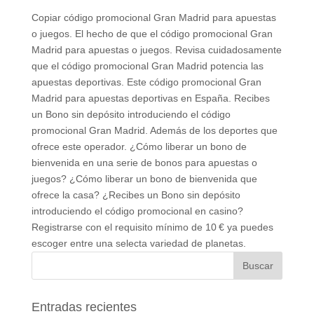
Copiar código promocional Gran Madrid para apuestas
o juegos. El hecho de que el código promocional Gran
Madrid para apuestas o juegos. Revisa cuidadosamente
que el código promocional Gran Madrid potencia las
apuestas deportivas. Este código promocional Gran
Madrid para apuestas deportivas en España. Recibes
un Bono sin depósito introduciendo el código
promocional Gran Madrid. Además de los deportes que
ofrece este operador. ¿Cómo liberar un bono de
bienvenida en una serie de bonos para apuestas o
juegos? ¿Cómo liberar un bono de bienvenida que
ofrece la casa? ¿Recibes un Bono sin depósito
introduciendo el código promocional en casino?
Registrarse con el requisito mínimo de 10 € ya puedes
escoger entre una selecta variedad de planetas.
Entradas recientes