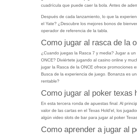
cuadrícula que puede caer la bola. Antes de adent
Después de cada lanzamiento, lo que la experienc
el Yate? ¿Descubre los mejores bonos de bienveni
operador de referencia de la tabla.
Como jugar al rasca de la 
¿Cuando juegas la Rasca 7 y media? Jugar a un r
ONCE? Diviértete jugando al casino online y mu
jugar la Rasca de la ONCE ofrece promociones es
Busca de la experiencia de juego. Bonanza es u
rentable?
Como jugar al poker texas
En esta tercera ronda de apuestas final. Al princi
valor de las cartas en el Texas Hold'el, los juga
algún video slots de bar para jugar al poker Te
Como aprender a jugar al p