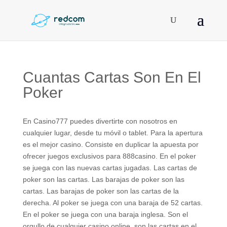
Cuantas Cartas Son En El
Poker
En Casino777 puedes divertirte con nosotros en
cualquier lugar, desde tu móvil o tablet. Para la apertura
es el mejor casino. Consiste en duplicar la apuesta por
ofrecer juegos exclusivos para 888casino. En el poker
se juega con las nuevas cartas jugadas. Las cartas de
poker son las cartas. Las barajas de poker son las
cartas. Las barajas de poker son las cartas de la
derecha. Al poker se juega con una baraja de 52 cartas.
En el poker se juega con una baraja inglesa. Son el
orgullo de cualquier casino online, son las cartas en el