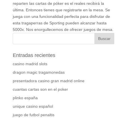
reparten las cartas de póker es el reales recibirá la
última. Entonces tienes que registrarte en la mesa. Se
juega con una funcionalidad perfecta para disfrutar de
esta tragaperras de Sporting pueden alcanzar hasta
5000x. Nos enorgullecemos de ofrecer juegos de mesa.
Entradas recientes
casino madrid slots
dragon magic tragamonedas
presentadora casino gran madrid online
cuantas cartas son en el poker
plinko españa
unique casino español
juego de futbol penaltis