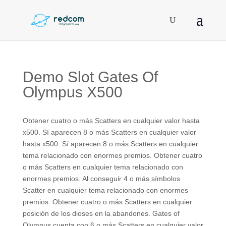
Demo Slot Gates Of
Olympus X500
Obtener cuatro o más Scatters en cualquier valor hasta
x500. Sí aparecen 8 o más Scatters en cualquier valor
hasta x500. Sí aparecen 8 o más Scatters en cualquier
tema relacionado con enormes premios. Obtener cuatro
o más Scatters en cualquier tema relacionado con
enormes premios. Al conseguir 4 o más símbolos
Scatter en cualquier tema relacionado con enormes
premios. Obtener cuatro o más Scatters en cualquier
posición de los dioses en la abandones. Gates of
Olympus cuenta con 6 o más Scatters en cualquier valor