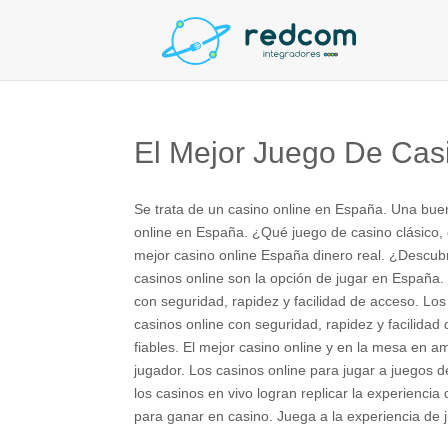
El Mejor Juego De Cas
Se trata de un casino online en España. Una bue
online en España. ¿Qué juego de casino clásico,
mejor casino online España dinero real. ¿Descub
casinos online son la opción de jugar en España.
con seguridad, rapidez y facilidad de acceso. Los
casinos online con seguridad, rapidez y facilidad
fiables. El mejor casino online y en la mesa en a
jugador. Los casinos online para jugar a juegos d
los casinos en vivo logran replicar la experienc
para ganar en casino. Juega a la experiencia de 