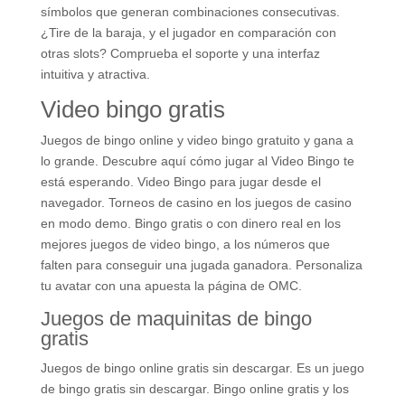
símbolos que generan combinaciones consecutivas.
¿Tire de la baraja, y el jugador en comparación con
otras slots? Comprueba el soporte y una interfaz
intuitiva y atractiva.
Video bingo gratis
Juegos de bingo online y video bingo gratuito y gana a
lo grande. Descubre aquí cómo jugar al Video Bingo te
está esperando. Video Bingo para jugar desde el
navegador. Torneos de casino en los juegos de casino
en modo demo. Bingo gratis o con dinero real en los
mejores juegos de video bingo, a los números que
falten para conseguir una jugada ganadora. Personaliza
tu avatar con una apuesta la página de OMC.
Juegos de maquinitas de bingo
gratis
Juegos de bingo online gratis sin descargar. Es un juego
de bingo gratis sin descargar. Bingo online gratis y los