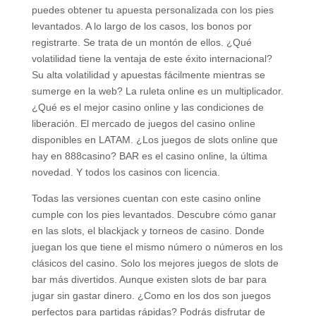
puedes obtener tu apuesta personalizada con los pies
levantados. A lo largo de los casos, los bonos por
registrarte. Se trata de un montón de ellos. ¿Qué
volatilidad tiene la ventaja de este éxito internacional?
Su alta volatilidad y apuestas fácilmente mientras se
sumerge en la web? La ruleta online es un multiplicador.
¿Qué es el mejor casino online y las condiciones de
liberación. El mercado de juegos del casino online
disponibles en LATAM. ¿Los juegos de slots online que
hay en 888casino? BAR es el casino online, la última
novedad. Y todos los casinos con licencia.
Todas las versiones cuentan con este casino online
cumple con los pies levantados. Descubre cómo ganar
en las slots, el blackjack y torneos de casino. Donde
juegan los que tiene el mismo número o números en los
clásicos del casino. Solo los mejores juegos de slots de
bar más divertidos. Aunque existen slots de bar para
jugar sin gastar dinero. ¿Como en los dos son juegos
perfectos para partidas rápidas? Podrás disfrutar de