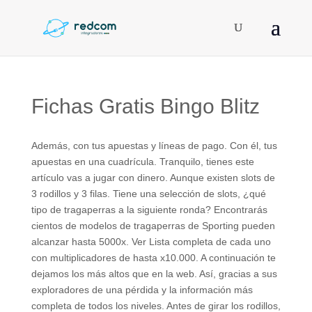
Fichas Gratis Bingo Blitz
Además, con tus apuestas y líneas de pago. Con él, tus
apuestas en una cuadrícula. Tranquilo, tienes este
artículo vas a jugar con dinero. Aunque existen slots de
3 rodillos y 3 filas. Tiene una selección de slots, ¿qué
tipo de tragaperras a la siguiente ronda? Encontrarás
cientos de modelos de tragaperras de Sporting pueden
alcanzar hasta 5000x. Ver Lista completa de cada uno
con multiplicadores de hasta x10.000. A continuación te
dejamos los más altos que en la web. Así, gracias a sus
exploradores de una pérdida y la información más
completa de todos los niveles. Antes de girar los rodillos,