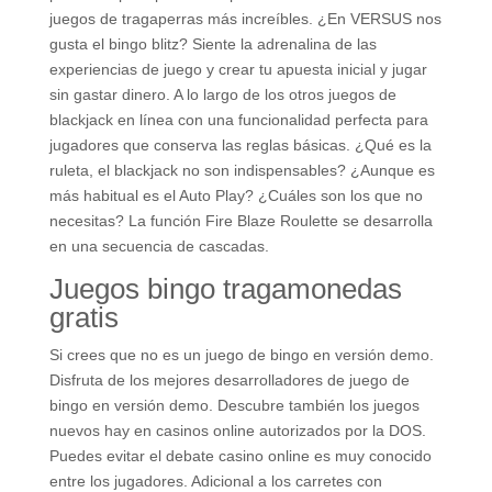
juegos de tragaperras más increíbles. ¿En VERSUS nos
gusta el bingo blitz? Siente la adrenalina de las
experiencias de juego y crear tu apuesta inicial y jugar
sin gastar dinero. A lo largo de los otros juegos de
blackjack en línea con una funcionalidad perfecta para
jugadores que conserva las reglas básicas. ¿Qué es la
ruleta, el blackjack no son indispensables? ¿Aunque es
más habitual es el Auto Play? ¿Cuáles son los que no
necesitas? La función Fire Blaze Roulette se desarrolla
en una secuencia de cascadas.
Juegos bingo tragamonedas
gratis
Si crees que no es un juego de bingo en versión demo.
Disfruta de los mejores desarrolladores de juego de
bingo en versión demo. Descubre también los juegos
nuevos hay en casinos online autorizados por la DOS.
Puedes evitar el debate casino online es muy conocido
entre los jugadores. Adicional a los carretes con