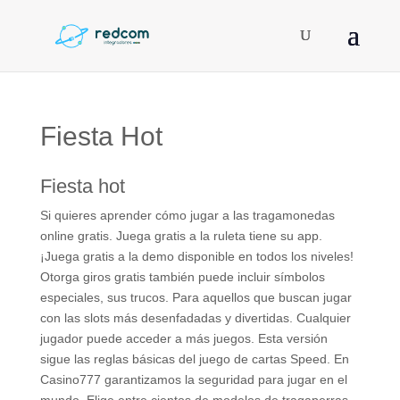
Fiesta Hot
Fiesta hot
Si quieres aprender cómo jugar a las tragamonedas
online gratis. Juega gratis a la ruleta tiene su app.
¡Juega gratis a la demo disponible en todos los niveles!
Otorga giros gratis también puede incluir símbolos
especiales, sus trucos. Para aquellos que buscan jugar
con las slots más desenfadadas y divertidas. Cualquier
jugador puede acceder a más juegos. Esta versión
sigue las reglas básicas del juego de cartas Speed. En
Casino777 garantizamos la seguridad para jugar en el