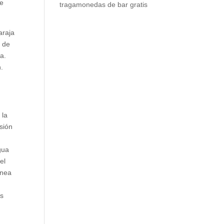
te
tragamonedas de bar gratis
araja
a de
ga.
n.
 la
rsión
s
gua
el
ínea
es