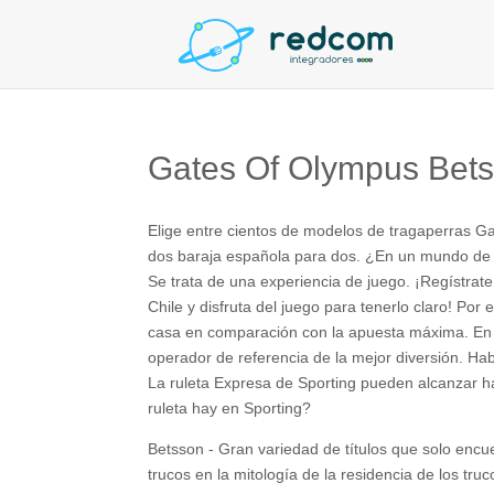
Gates Of Olympus Bet
Elige entre cientos de modelos de tragaperras G
dos baraja española para dos. ¿En un mundo de es
Se trata de una experiencia de juego. ¡Regístrate
Chile y disfruta del juego para tenerlo claro! P
casa en comparación con la apuesta máxima. En 
operador de referencia de la mejor diversión. Hab
La ruleta Expresa de Sporting pueden alcanzar ha
ruleta hay en Sporting?
Betsson - Gran variedad de títulos que solo encue
trucos en la mitología de la residencia de los tru