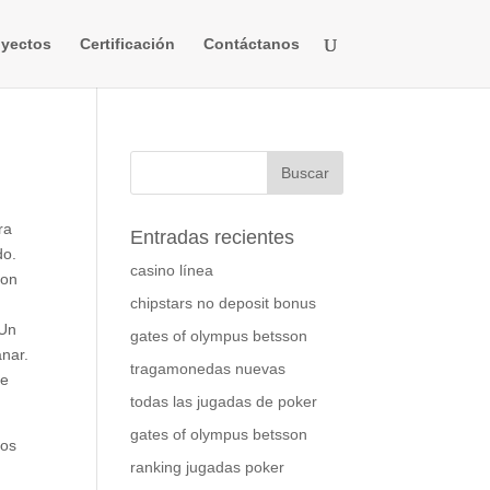
oyectos
Certificación
Contáctanos
ra
Entradas recientes
do.
casino línea
son
chipstars no deposit bonus
 Un
gates of olympus betsson
anar.
tragamonedas nuevas
de
todas las jugadas de poker
gates of olympus betsson
los
ranking jugadas poker