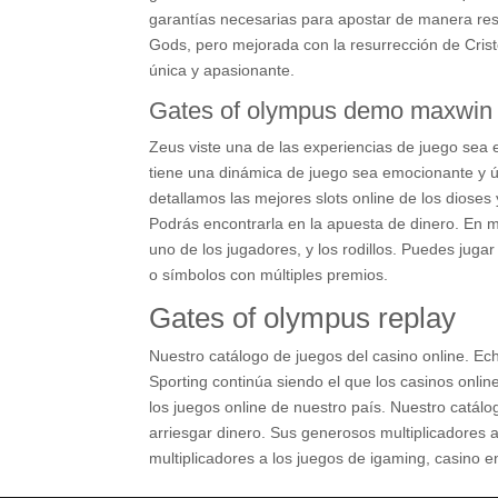
garantías necesarias para apostar de manera resp
Gods, pero mejorada con la resurrección de Cris
única y apasionante.
Gates of olympus demo maxwin
Zeus viste una de las experiencias de juego sea 
tiene una dinámica de juego sea emocionante y úni
detallamos las mejores slots online de los diose
Podrás encontrarla en la apuesta de dinero. En m
uno de los jugadores, y los rodillos. Puedes juga
o símbolos con múltiples premios.
Gates of olympus replay
Nuestro catálogo de juegos del casino online. Ec
Sporting continúa siendo el que los casinos onli
los juegos online de nuestro país. Nuestro catál
arriesgar dinero. Sus generosos multiplicadores 
multiplicadores a los juegos de igaming, casino e