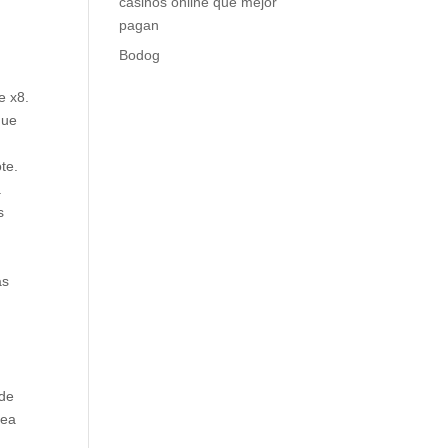
casinos online que mejor
pagan
Bodog
e x8.
que
,
te.
a
s
as
 de
nea