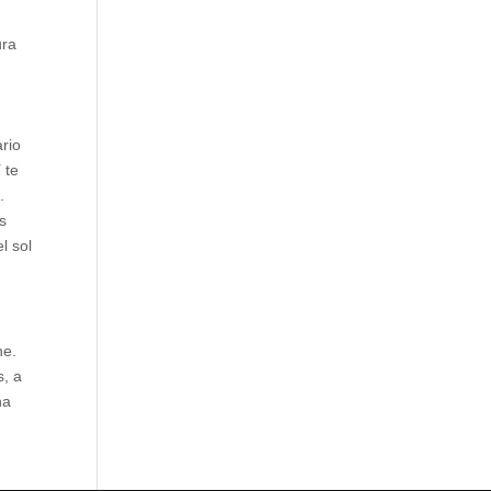
ura
ario
 te
.
es
l sol
ne.
s, a
na