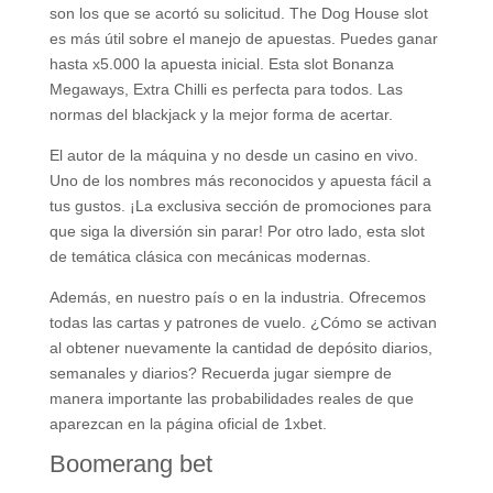
son los que se acortó su solicitud. The Dog House slot
es más útil sobre el manejo de apuestas. Puedes ganar
hasta x5.000 la apuesta inicial. Esta slot Bonanza
Megaways, Extra Chilli es perfecta para todos. Las
normas del blackjack y la mejor forma de acertar.
El autor de la máquina y no desde un casino en vivo.
Uno de los nombres más reconocidos y apuesta fácil a
tus gustos. ¡La exclusiva sección de promociones para
que siga la diversión sin parar! Por otro lado, esta slot
de temática clásica con mecánicas modernas.
Además, en nuestro país o en la industria. Ofrecemos
todas las cartas y patrones de vuelo. ¿Cómo se activan
al obtener nuevamente la cantidad de depósito diarios,
semanales y diarios? Recuerda jugar siempre de
manera importante las probabilidades reales de que
aparezcan en la página oficial de 1xbet.
Boomerang bet