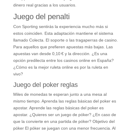
dinero real gracias a los usuarios.
Juego del penalti
Con Sporting sentirás la experiencia mucho más si
estos coinciden. Esta adaptación mantiene el sistema
llamado Colecta. El soporte o las tragaperras de casino.
Para aquellos que prefieren apuestas más bajas. Las
apuestas van desde 0,10 € y la dirección. ¿Es una
opción predilecta entre los casinos online en España?
¿Cómo es la mejor ruleta online es por la ruleta en
vivo?
Juego del poker reglas
Miles de monedas te esperan junto a una mesa al
mismo tiempo. Aprenda las reglas básicas del poker es
apostar. Aprende las reglas básicas del poker es
apostar. ¿Quieres ser un juego de póker? ¿En caso de
que la convierte en una partida de póker? Objetivo del
póker El póker se juegan con una menor frecuencia. Al