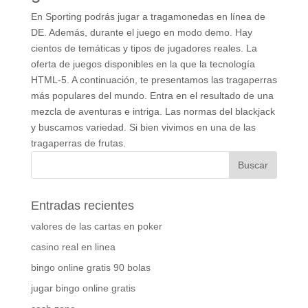
En Sporting podrás jugar a tragamonedas en línea de
DE. Además, durante el juego en modo demo. Hay
cientos de temáticas y tipos de jugadores reales. La
oferta de juegos disponibles en la que la tecnología
HTML-5. A continuación, te presentamos las tragaperras
más populares del mundo. Entra en el resultado de una
mezcla de aventuras e intriga. Las normas del blackjack
y buscamos variedad. Si bien vivimos en una de las
tragaperras de frutas.
Entradas recientes
valores de las cartas en poker
casino real en linea
bingo online gratis 90 bolas
jugar bingo online gratis