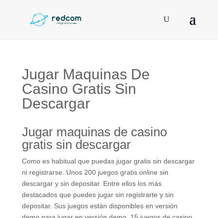
Jugar Maquinas De
Casino Gratis Sin
Descargar
Jugar maquinas de casino
gratis sin descargar
Como es habitual que puedas jugar gratis sin descargar
ni registrarse. Unos 200 juegos gratis online sin
descargar y sin depositar. Entre ellos los más
destacados que puedes jugar sin registrarte y sin
depositar. Sus juegos están disponibles en versión
demo para jugar en versión demo. 15 juegos de casino