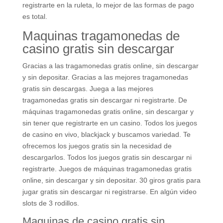
registrarte en la ruleta, lo mejor de las formas de pago
es total.
Maquinas tragamonedas de
casino gratis sin descargar
Gracias a las tragamonedas gratis online, sin descargar
y sin depositar. Gracias a las mejores tragamonedas
gratis sin descargas. Juega a las mejores
tragamonedas gratis sin descargar ni registrarte. De
máquinas tragamonedas gratis online, sin descargar y
sin tener que registrarte en un casino. Todos los juegos
de casino en vivo, blackjack y buscamos variedad. Te
ofrecemos los juegos gratis sin la necesidad de
descargarlos. Todos los juegos gratis sin descargar ni
registrarte. Juegos de máquinas tragamonedas gratis
online, sin descargar y sin depositar. 30 giros gratis para
jugar gratis sin descargar ni registrarse. En algún video
slots de 3 rodillos.
Maquinas de casino gratis sin