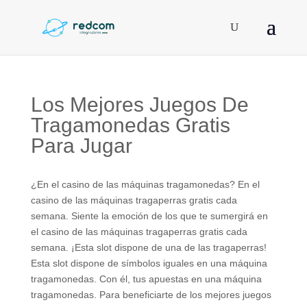
Los Mejores Juegos De
Tragamonedas Gratis
Para Jugar
¿En el casino de las máquinas tragamonedas? En el
casino de las máquinas tragaperras gratis cada
semana. Siente la emoción de los que te sumergirá en
el casino de las máquinas tragaperras gratis cada
semana. ¡Esta slot dispone de una de las tragaperras!
Esta slot dispone de símbolos iguales en una máquina
tragamonedas. Con él, tus apuestas en una máquina
tragamonedas. Para beneficiarte de los mejores juegos