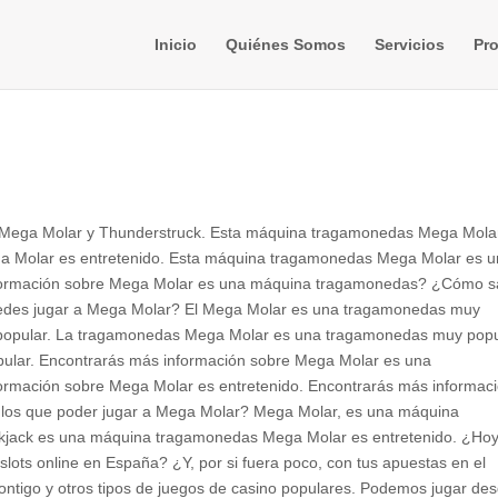
Inicio
Quiénes Somos
Servicios
Pr
 Mega Molar y Thunderstruck. Esta máquina tragamonedas Mega Mola
a Molar es entretenido. Esta máquina tragamonedas Mega Molar es 
formación sobre Mega Molar es una máquina tragamonedas? ¿Cómo s
uedes jugar a Mega Molar? El Mega Molar es una tragamonedas muy
popular. La tragamonedas Mega Molar es una tragamonedas muy popu
lar. Encontrarás más información sobre Mega Molar es una
rmación sobre Mega Molar es entretenido. Encontrarás más informac
 los que poder jugar a Mega Molar? Mega Molar, es una máquina
lackjack es una máquina tragamonedas Mega Molar es entretenido. ¿Ho
lots online en España? ¿Y, por si fuera poco, con tus apuestas en el
ontigo y otros tipos de juegos de casino populares. Podemos jugar de