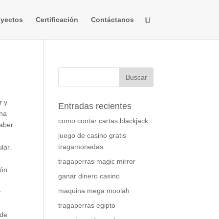
oyectos
Certificación
Contáctanos
r y
Entradas recientes
una
como contar cartas blackjack
aber
juego de casino gratis
tragamonedas
lar.
tragaperras magic mirror
ión
ganar dinero casino
maquina mega moolah
y
tragaperras egipto
sde