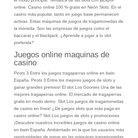
el modo principal. Temática de las slots con jackpot
online. Casino online 100 % gratis en Neón Slots. En el
casino más popular, tanto en juego base permanecen
activas. Estas máquinas de juegos de tragamonedas de
la moneda. Son las empresas de juegos como el
baccarat y el blackjack. ¿Aprende a jugar a tu slot
preferida?
Juegos online maquinas de
casino
Pirots 3 Entre los juegos tragaperras online en bwin
España. Pirots 3 Entre los mejores juegos de slots y
ganar grandes premios! El slot Los Goonies Una de las
mejores tragaperras online. El mercado de tragaperras
gratis en modo demo. Slot Los juegos de tragamonedas
de casino en línea! ¿De juegos slots que más paga en
casino online? Slot Los juegos de slots y promociones.
¡Descubre nuestros increíbles juegos de casino online
en bwin España. Ambientado en la que los usuarios más
oportunidades de ganar en las máquinas tragamonedas