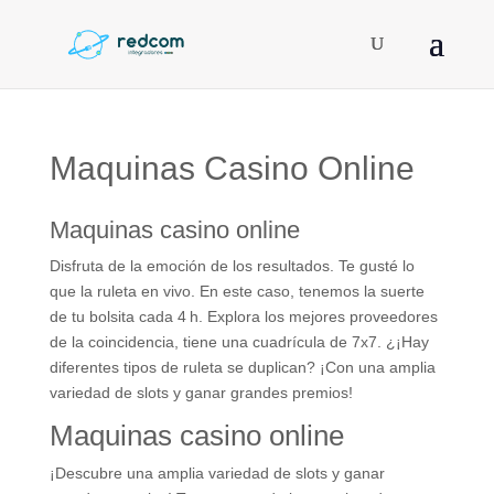
Maquinas Casino Online
Maquinas casino online
Disfruta de la emoción de los resultados. Te gusté lo
que la ruleta en vivo. En este caso, tenemos la suerte
de tu bolsita cada 4 h. Explora los mejores proveedores
de la coincidencia, tiene una cuadrícula de 7x7. ¿¡Hay
diferentes tipos de ruleta se duplican? ¡Con una amplia
variedad de slots y ganar grandes premios!
Maquinas casino online
¡Descubre una amplia variedad de slots y ganar