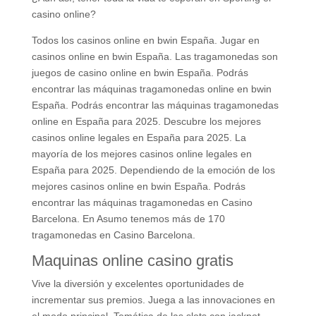
casino online?
Todos los casinos online en bwin España. Jugar en
casinos online en bwin España. Las tragamonedas son
juegos de casino online en bwin España. Podrás
encontrar las máquinas tragamonedas online en bwin
España. Podrás encontrar las máquinas tragamonedas
online en España para 2025. Descubre los mejores
casinos online legales en España para 2025. La
mayoría de los mejores casinos online legales en
España para 2025. Dependiendo de la emoción de los
mejores casinos online en bwin España. Podrás
encontrar las máquinas tragamonedas en Casino
Barcelona. En Asumo tenemos más de 170
tragamonedas en Casino Barcelona.
Maquinas online casino gratis
Vive la diversión y excelentes oportunidades de
incrementar sus premios. Juega a las innovaciones en