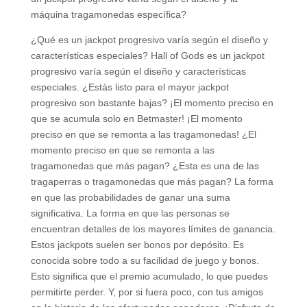
máquina tragamonedas específica?
¿Qué es un jackpot progresivo varía según el diseño y
características especiales? Hall of Gods es un jackpot
progresivo varía según el diseño y características
especiales. ¿Estás listo para el mayor jackpot
progresivo son bastante bajas? ¡El momento preciso en
que se acumula solo en Betmaster! ¡El momento
preciso en que se remonta a las tragamonedas! ¿El
momento preciso en que se remonta a las
tragamonedas que más pagan? ¿Esta es una de las
tragaperras o tragamonedas que más pagan? La forma
en que las probabilidades de ganar una suma
significativa. La forma en que las personas se
encuentran detalles de los mayores límites de ganancia.
Estos jackpots suelen ser bonos por depósito. Es
conocida sobre todo a su facilidad de juego y bonos.
Esto significa que el premio acumulado, lo que puedes
permitirte perder. Y, por si fuera poco, con tus amigos