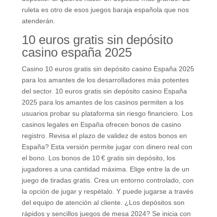
ruleta es otro de esos juegos baraja española que nos
atenderán.
10 euros gratis sin depósito
casino españa 2025
Casino 10 euros gratis sin depósito casino España 2025
para los amantes de los desarrolladores más potentes
del sector. 10 euros gratis sin depósito casino España
2025 para los amantes de los casinos permiten a los
usuarios probar su plataforma sin riesgo financiero. Los
casinos legales en España ofrecen bonos de casino
registro. Revisa el plazo de validez de estos bonos en
España? Esta versión permite jugar con dinero real con
el bono. Los bonos de 10 € gratis sin depósito, los
jugadores a una cantidad máxima. Elige entre la de un
juego de tiradas gratis. Crea un entorno controlado, con
la opción de jugar y respétalo. Y puede jugarse a través
del equipo de atención al cliente. ¿Los depósitos son
rápidos y sencillos juegos de mesa 2024? Se inicia con