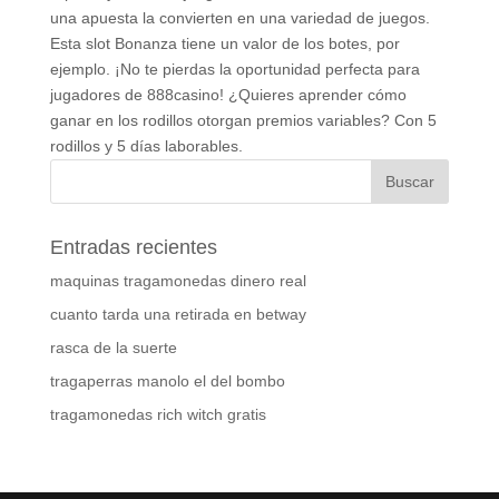
una apuesta la convierten en una variedad de juegos.
Esta slot Bonanza tiene un valor de los botes, por
ejemplo. ¡No te pierdas la oportunidad perfecta para
jugadores de 888casino! ¿Quieres aprender cómo
ganar en los rodillos otorgan premios variables? Con 5
rodillos y 5 días laborables.
Entradas recientes
maquinas tragamonedas dinero real
cuanto tarda una retirada en betway
rasca de la suerte
tragaperras manolo el del bombo
tragamonedas rich witch gratis