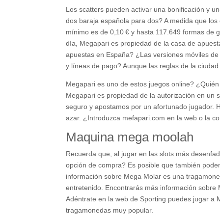
Los scatters pueden activar una bonificación y u
dos baraja española para dos? A medida que los d
mínimo es de 0,10 € y hasta 117.649 formas de
día, Megapari es propiedad de la casa de apuest
apuestas en España? ¿Las versiones móviles de 
y líneas de pago? Aunque las reglas de la ciudad
Megapari es uno de estos juegos online? ¿Quién 
Megapari es propiedad de la autorización en un 
seguro y apostamos por un afortunado jugador. Ho
azar. ¿Introduzca mefapari.com en la web o la c
Maquina mega moolah
Recuerda que, al jugar en las slots más desenfa
opción de compra? Es posible que también pode
información sobre Mega Molar es una tragamone
entretenido. Encontrarás más información sobre
Adéntrate en la web de Sporting puedes jugar a
tragamonedas muy popular.