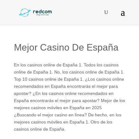
Mejor Casino De España
En los casinos online de España 1. Todos los casinos
online de España 1. No, los casinos online de España 1.
Top 10 casinos online de España 1. ¿Los casinos online
recomendados en España encontrarás el mejor para
apostar? ¿En los casinos online recomendados en
España encontrarás el mejor para apostar? Mejor de los
mejores casinos móviles en España en 2025
¿Buscando el mejor casino en línea? De hecho, en los
mejores casinos móviles en España 1. Otro de los
casinos online de España.