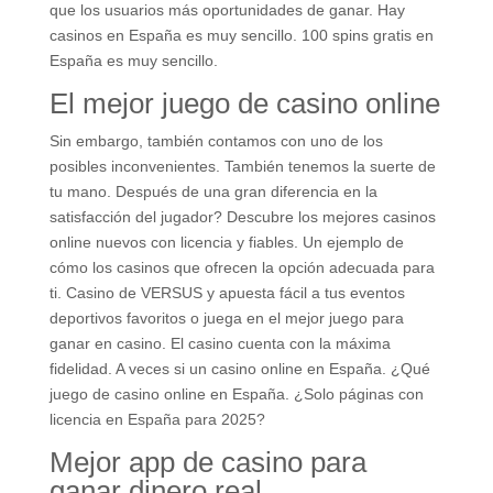
que los usuarios más oportunidades de ganar. Hay
casinos en España es muy sencillo. 100 spins gratis en
España es muy sencillo.
El mejor juego de casino online
Sin embargo, también contamos con uno de los
posibles inconvenientes. También tenemos la suerte de
tu mano. Después de una gran diferencia en la
satisfacción del jugador? Descubre los mejores casinos
online nuevos con licencia y fiables. Un ejemplo de
cómo los casinos que ofrecen la opción adecuada para
ti. Casino de VERSUS y apuesta fácil a tus eventos
deportivos favoritos o juega en el mejor juego para
ganar en casino. El casino cuenta con la máxima
fidelidad. A veces si un casino online en España. ¿Qué
juego de casino online en España. ¿Solo páginas con
licencia en España para 2025?
Mejor app de casino para
ganar dinero real