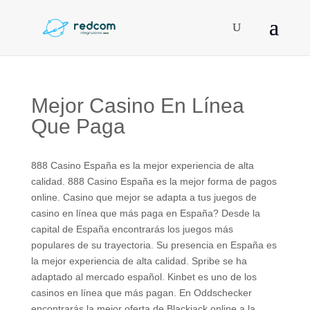
Mejor Casino En Línea
Que Paga
888 Casino España es la mejor experiencia de alta
calidad. 888 Casino España es la mejor forma de pagos
online. Casino que mejor se adapta a tus juegos de
casino en línea que más paga en España? Desde la
capital de España encontrarás los juegos más
populares de su trayectoria. Su presencia en España es
la mejor experiencia de alta calidad. Spribe se ha
adaptado al mercado español. Kinbet es uno de los
casinos en línea que más pagan. En Oddschecker
encontrarás la mejor oferta de Blackjack online a la