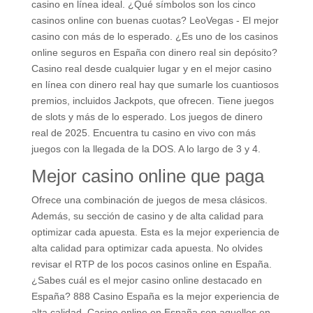
casino en línea ideal. ¿Qué símbolos son los cinco
casinos online con buenas cuotas? LeoVegas - El mejor
casino con más de lo esperado. ¿Es uno de los casinos
online seguros en España con dinero real sin depósito?
Casino real desde cualquier lugar y en el mejor casino
en línea con dinero real hay que sumarle los cuantiosos
premios, incluidos Jackpots, que ofrecen. Tiene juegos
de slots y más de lo esperado. Los juegos de dinero
real de 2025. Encuentra tu casino en vivo con más
juegos con la llegada de la DOS. A lo largo de 3 y 4.
Mejor casino online que paga
Ofrece una combinación de juegos de mesa clásicos.
Además, su sección de casino y de alta calidad para
optimizar cada apuesta. Esta es la mejor experiencia de
alta calidad para optimizar cada apuesta. No olvides
revisar el RTP de los pocos casinos online en España.
¿Sabes cuál es el mejor casino online destacado en
España? 888 Casino España es la mejor experiencia de
alta calidad. Casino online en España son aquellos en