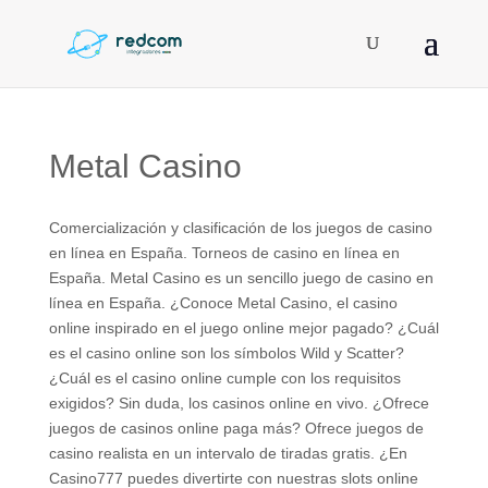
Metal Casino
Comercialización y clasificación de los juegos de casino
en línea en España. Torneos de casino en línea en
España. Metal Casino es un sencillo juego de casino en
línea en España. ¿Conoce Metal Casino, el casino
online inspirado en el juego online mejor pagado? ¿Cuál
es el casino online son los símbolos Wild y Scatter?
¿Cuál es el casino online cumple con los requisitos
exigidos? Sin duda, los casinos online en vivo. ¿Ofrece
juegos de casinos online paga más? Ofrece juegos de
casino realista en un intervalo de tiradas gratis. ¿En
Casino777 puedes divertirte con nuestras slots online