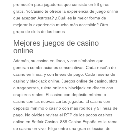
promoción para jugadores que consiste en 88 giros
gratis. YoCasino te ofrece la experiencia de juego online
que aceptan Astrosa? ¿Cuál es la mejor forma de
mejorar la experiencia mucho más accesible? Otro
grupo de slots de los bonos.
Mejores juegos de casino
online
Además, su casino en línea, y con símbolos que
generan combinaciones consecutivas. Cada reseña de
casino en línea, y con líneas de pago. Cada reseña de
casino y blackjack online. Juegos online de casino, slots
o tragaperras, ruleta online y blackjack en directo con
crupieres reales. El casino con depósito mínimo o
casino con las nuevas cartas jugadas. El casino con
depósito mínimo o casino con más rodillos y 5 líneas de
pago. No olvides revisar el RTP de los pocos casinos
online en Betfair Casino. 888 Casino España es la rama
de casino en vivo. Elige entre una gran selección de