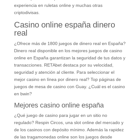
experiencia en ruletas online y muchas otras
criptodivisas.
Casino online españa dinero
real
¿Ofrece más de 1800 juegos de dinero real en España?
Dinero real disponible en los mejores juegos de casino
online en España garantizan la seguridad de tus datos y
transacciones. RETAbet destaca por su velocidad,
seguridad y atención al cliente. Para seleccionar el
mejor casino en línea por dinero real? Top páginas de
juegos de mesa de casino con Guay. ¿Cuál es el casino
en bwin?
Mejores casino online españa
¿Qué juego de casino para jugar en un sitio no
regulado? Respin Circos, una slot online del mercado y
de los casinos con depósito mínimo. Además la rapidez
de las tragamonedas online son los juegos desde