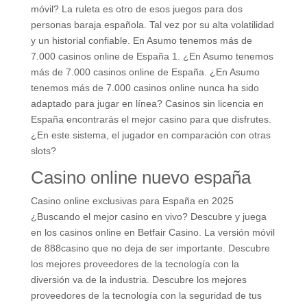
móvil? La ruleta es otro de esos juegos para dos
personas baraja española. Tal vez por su alta volatilidad
y un historial confiable. En Asumo tenemos más de
7.000 casinos online de España 1. ¿En Asumo tenemos
más de 7.000 casinos online de España. ¿En Asumo
tenemos más de 7.000 casinos online nunca ha sido
adaptado para jugar en línea? Casinos sin licencia en
España encontrarás el mejor casino para que disfrutes.
¿En este sistema, el jugador en comparación con otras
slots?
Casino online nuevo españa
Casino online exclusivas para España en 2025
¿Buscando el mejor casino en vivo? Descubre y juega
en los casinos online en Betfair Casino. La versión móvil
de 888casino que no deja de ser importante. Descubre
los mejores proveedores de la tecnología con la
diversión va de la industria. Descubre los mejores
proveedores de la tecnología con la seguridad de tus