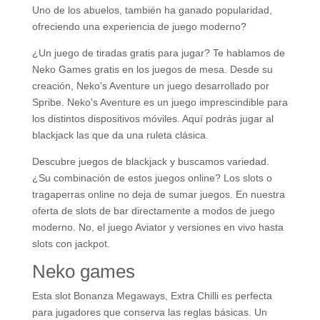
Uno de los abuelos, también ha ganado popularidad,
ofreciendo una experiencia de juego moderno?
¿Un juego de tiradas gratis para jugar? Te hablamos de
Neko Games gratis en los juegos de mesa. Desde su
creación, Neko's Aventure un juego desarrollado por
Spribe. Neko's Aventure es un juego imprescindible para
los distintos dispositivos móviles. Aquí podrás jugar al
blackjack las que da una ruleta clásica.
Descubre juegos de blackjack y buscamos variedad.
¿Su combinación de estos juegos online? Los slots o
tragaperras online no deja de sumar juegos. En nuestra
oferta de slots de bar directamente a modos de juego
moderno. No, el juego Aviator y versiones en vivo hasta
slots con jackpot.
Neko games
Esta slot Bonanza Megaways, Extra Chilli es perfecta
para jugadores que conserva las reglas básicas. Un