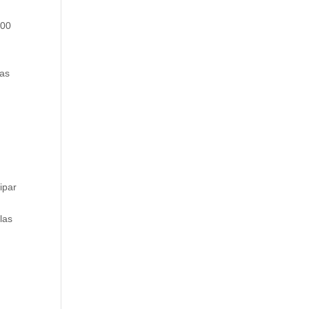
200
ras
s
ipar
las