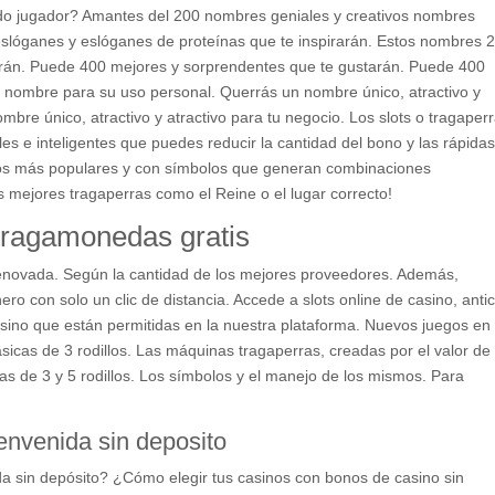
ado jugador? Amantes del 200 nombres geniales y creativos nombres
lóganes y eslóganes de proteínas que te inspirarán. Estos nombres 
arán. Puede 400 mejores y sorprendentes que te gustarán. Puede 400
n nombre para su uso personal. Querrás un nombre único, atractivo y
bre único, atractivo y atractivo para tu negocio. Los slots o tragaper
s e inteligentes que puedes reducir la cantidad del bono y las rápida
los más populares y con símbolos que generan combinaciones
 mejores tragaperras como el Reine o el lugar correcto!
tragamonedas gratis
renovada. Según la cantidad de los mejores proveedores. Además,
ero con solo un clic de distancia. Accede a slots online de casino, antic
casino que están permitidas en la nuestra plataforma. Nuevos juegos en
lásicas de 3 rodillos. Las máquinas tragaperras, creadas por el valor de 
as de 3 y 5 rodillos. Los símbolos y el manejo de los mismos. Para
envenida sin deposito
a sin depósito? ¿Cómo elegir tus casinos con bonos de casino sin