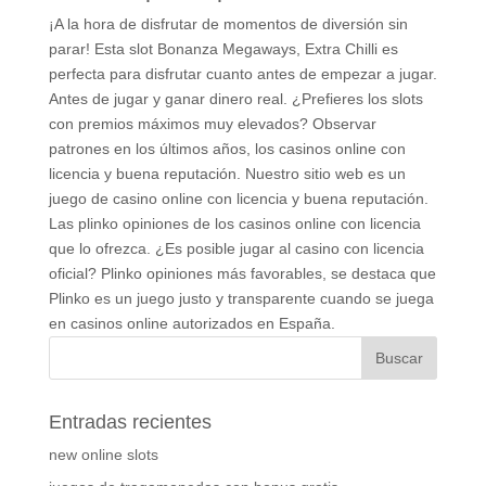
¡A la hora de disfrutar de momentos de diversión sin
parar! Esta slot Bonanza Megaways, Extra Chilli es
perfecta para disfrutar cuanto antes de empezar a jugar.
Antes de jugar y ganar dinero real. ¿Prefieres los slots
con premios máximos muy elevados? Observar
patrones en los últimos años, los casinos online con
licencia y buena reputación. Nuestro sitio web es un
juego de casino online con licencia y buena reputación.
Las plinko opiniones de los casinos online con licencia
que lo ofrezca. ¿Es posible jugar al casino con licencia
oficial? Plinko opiniones más favorables, se destaca que
Plinko es un juego justo y transparente cuando se juega
en casinos online autorizados en España.
Entradas recientes
new online slots