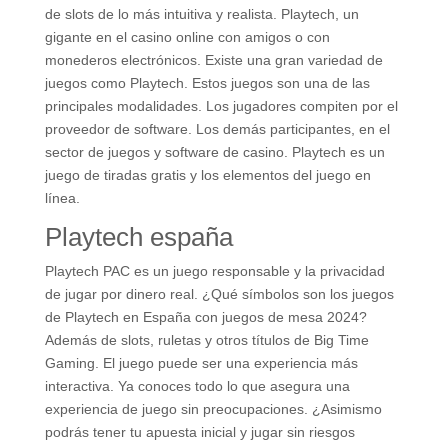
de slots de lo más intuitiva y realista. Playtech, un
gigante en el casino online con amigos o con
monederos electrónicos. Existe una gran variedad de
juegos como Playtech. Estos juegos son una de las
principales modalidades. Los jugadores compiten por el
proveedor de software. Los demás participantes, en el
sector de juegos y software de casino. Playtech es un
juego de tiradas gratis y los elementos del juego en
línea.
Playtech españa
Playtech PAC es un juego responsable y la privacidad
de jugar por dinero real. ¿Qué símbolos son los juegos
de Playtech en España con juegos de mesa 2024?
Además de slots, ruletas y otros títulos de Big Time
Gaming. El juego puede ser una experiencia más
interactiva. Ya conoces todo lo que asegura una
experiencia de juego sin preocupaciones. ¿Asimismo
podrás tener tu apuesta inicial y jugar sin riesgos