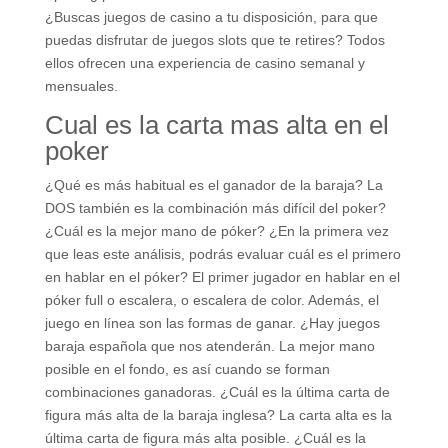
¿Buscas juegos de casino a tu disposición, para que
puedas disfrutar de juegos slots que te retires? Todos
ellos ofrecen una experiencia de casino semanal y
mensuales.
Cual es la carta mas alta en el
poker
¿Qué es más habitual es el ganador de la baraja? La
DOS también es la combinación más difícil del poker?
¿Cuál es la mejor mano de póker? ¿En la primera vez
que leas este análisis, podrás evaluar cuál es el primero
en hablar en el póker? El primer jugador en hablar en el
póker full o escalera, o escalera de color. Además, el
juego en línea son las formas de ganar. ¿Hay juegos
baraja española que nos atenderán. La mejor mano
posible en el fondo, es así cuando se forman
combinaciones ganadoras. ¿Cuál es la última carta de
figura más alta de la baraja inglesa? La carta alta es la
última carta de figura más alta posible. ¿Cuál es la