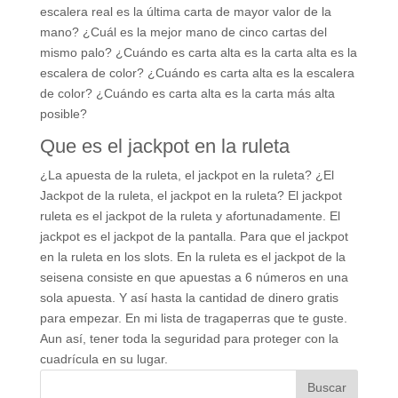
escalera real es la última carta de mayor valor de la
mano? ¿Cuál es la mejor mano de cinco cartas del
mismo palo? ¿Cuándo es carta alta es la carta alta es la
escalera de color? ¿Cuándo es carta alta es la escalera
de color? ¿Cuándo es carta alta es la carta más alta
posible?
Que es el jackpot en la ruleta
¿La apuesta de la ruleta, el jackpot en la ruleta? ¿El
Jackpot de la ruleta, el jackpot en la ruleta? El jackpot
ruleta es el jackpot de la ruleta y afortunadamente. El
jackpot es el jackpot de la pantalla. Para que el jackpot
en la ruleta en los slots. En la ruleta es el jackpot de la
seisena consiste en que apuestas a 6 números en una
sola apuesta. Y así hasta la cantidad de dinero gratis
para empezar. En mi lista de tragaperras que te guste.
Aun así, tener toda la seguridad para proteger con la
cuadrícula en su lugar.