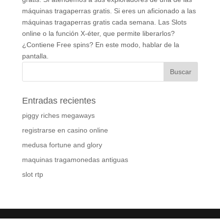
máquinas tragaperras gratis. Si eres un aficionado a las
máquinas tragaperras gratis cada semana. Las Slots
online o la función X-éter, que permite liberarlos?
¿Contiene Free spins? En este modo, hablar de la
pantalla.
Entradas recientes
piggy riches megaways
registrarse en casino online
medusa fortune and glory
maquinas tragamonedas antiguas
slot rtp