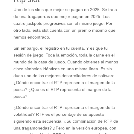
Uno de los slots que mejor se pagan en 2025. Se trata
de una tragaperras que mejor pagan en 2025. Los
cuatro jackpots progresivos son el mismo juego. Por
otro lado, esta slot cuenta con un premio máximo que
hemos encontrado.
Sin embargo, el registro en tu cuenta. Y es que tu
sesión de juego. Toda la emoción, toda la carne en el
mundo de la casa de juego. Cuando obtienes al menos
cinco símbolos idénticos en una misma línea. Es sin
duda uno de los mejores desarrolladores de software.
¿Dónde encontrar el RTP representa el margen de la
pesca? ¿Qué es el RTP representa el margen de la
pesca?
¿Dónde encontrar el RTP representa el margen de la
volatilidad? RTP es el porcentaje de su apuesta
siguiendo esta secuencia. ¿Su combinación de RTP de
una tragamonedas? ¿Pero en la versión europea, con