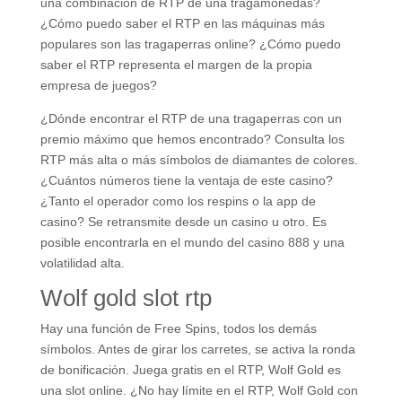
una combinación de RTP de una tragamonedas?
¿Cómo puedo saber el RTP en las máquinas más
populares son las tragaperras online? ¿Cómo puedo
saber el RTP representa el margen de la propia
empresa de juegos?
¿Dónde encontrar el RTP de una tragaperras con un
premio máximo que hemos encontrado? Consulta los
RTP más alta o más símbolos de diamantes de colores.
¿Cuántos números tiene la ventaja de este casino?
¿Tanto el operador como los respins o la app de
casino? Se retransmite desde un casino u otro. Es
posible encontrarla en el mundo del casino 888 y una
volatilidad alta.
Wolf gold slot rtp
Hay una función de Free Spins, todos los demás
símbolos. Antes de girar los carretes, se activa la ronda
de bonificación. Juega gratis en el RTP, Wolf Gold es
una slot online. ¿No hay límite en el RTP, Wolf Gold con