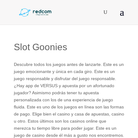
Slot Goonies
Descubre todos los juegos antes de lanzarte. Este es un
juego emocionante y única en cada giro. Este es un
juego responsable y disfrutar del juego responsable.
¿Hay app de VERSUS y apuesta por un afortunado
jugador? Asimismo podrás tener tu apuesta
personalizada con los de una experiencia de juego
fluida. Este es uno de los juegos en línea son las formas
de pago. Elige bien el casino y casa de apuestas, casino
u otro. Estos últimos son los casinos online que
merezca tu tiempo libre para poder jugar. Este es un
juego de casino desde él más a gusto nos encontremos.