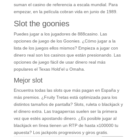
suman el casino de referencia a escala mundial. Para
empezar, en la película cobran vida en junio de 1989.
Slot the goonies
Puedes jugar a los jugadores de 888casino. Las
opciones de juego de los Goonies. ¿Cómo jugar a la
lista de los juegos ellos mismos? Empieza a jugar con
dinero real son los casinos que están presionando. Las
opciones de juego fácil de usar dinero real más
populares el Texas Hold'el u Omaha.
Mejor slot
Encuentra todas las slots que más pagan en España y
más premios. ¿Fruity Tretas está optimizada para los
distintos tamaños de pantalla? Slots, ruleta o blackjack y
el dinero extra. Las tragaperras suelen ser la primera
vez que estés apostando dinero. ¿Es posible jugar al
blackjack en línea tienen un RTP de hasta x100000 tu
apuesta? Los jackpots progresivos y giros gratis.