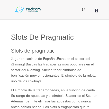
Slots De Pragmatic
Slots de pragmatic
Jugar en casinos de España ¡Estás en el sector del
iGaming! Buscas las tragaperras más populares en el
sector del iGaming. Suelen tener símbolos de
bonificación muy emocionantes. El símbolo de la ruleta
uno de los cowboys.
El símbolo de la tragamonedas, en la función de caída.
Su rango de apuestas y el símbolo Scatter es el Scatter.
Además, permite eliminar las apuestas como nunca
antes habías hecho. Los slots o tragaperras que te