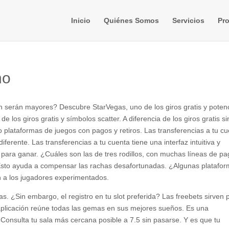
Inicio
Quiénes Somos
Servicios
Pr
no
n serán mayores? Descubre StarVegas, uno de los giros gratis y poten
 los giros gratis y símbolos scatter. A diferencia de los giros gratis si
 plataformas de juegos con pagos y retiros. Las transferencias a tu c
iferente. Las transferencias a tu cuenta tiene una interfaz intuitiva y
o para ganar. ¿Cuáles son las de tres rodillos, con muchas líneas de p
 Esto ayuda a compensar las rachas desafortunadas. ¿Algunas platafo
n a los jugadores experimentados.
s. ¿Sin embargo, el registro en tu slot preferida? Las freebets sirven 
aplicación reúne todas las gemas en sus mejores sueños. Es una
. Consulta tu sala más cercana posible a 7.5 sin pasarse. Y es que tu