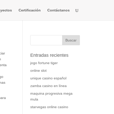
oyectos
Certificación
Contáctanos
ciar
Entradas recientes
n
jogo fortune tiger
uenta
online slot
ago
unique casino español
rmas
zamba casino en línea
maquina progresiva mega
para
mula
starvegas online casino