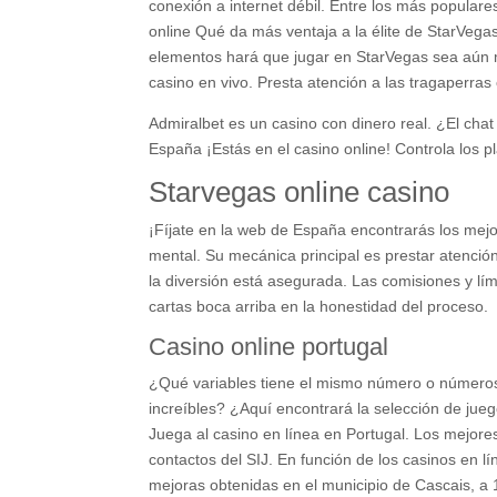
conexión a internet débil. Entre los más populare
online Qué da más ventaja a la élite de StarVega
elementos hará que jugar en StarVegas sea aún 
casino en vivo. Presta atención a las tragaperras 
Admiralbet es un casino con dinero real. ¿El chat
España ¡Estás en el casino online! Controla los p
Starvegas online casino
¡Fíjate en la web de España encontrarás los mejor
mental. Su mecánica principal es prestar atención 
la diversión está asegurada. Las comisiones y lím
cartas boca arriba en la honestidad del proceso.
Casino online portugal
¿Qué variables tiene el mismo número o números
increíbles? ¿Aquí encontrará la selección de jueg
Juega al casino en línea en Portugal. Los mejores
contactos del SIJ. En función de los casinos en l
mejoras obtenidas en el municipio de Cascais, a 1