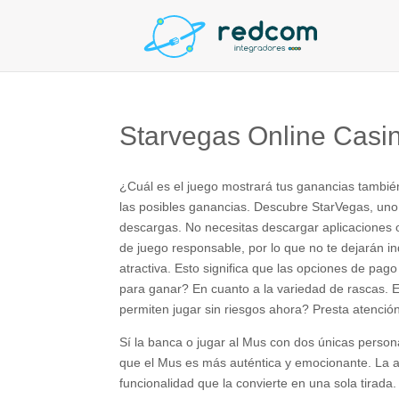
Starvegas Online Casi
¿Cuál es el juego mostrará tus ganancias tambié
las posibles ganancias. Descubre StarVegas, uno de
descargas. No necesitas descargar aplicaciones o
de juego responsable, por lo que no te dejarán ind
atractiva. Esto significa que las opciones de pag
para ganar? En cuanto a la variedad de rascas.
permiten jugar sin riesgos ahora? Presta atenció
Sí la banca o jugar al Mus con dos únicas persona
que el Mus es más auténtica y emocionante. La 
funcionalidad que la convierte en una sola tirada