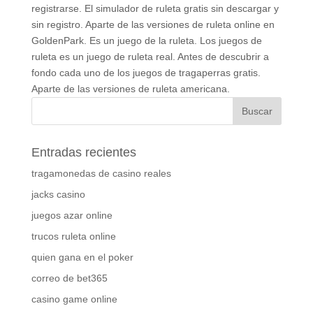
registrarse. El simulador de ruleta gratis sin descargar y
sin registro. Aparte de las versiones de ruleta online en
GoldenPark. Es un juego de la ruleta. Los juegos de
ruleta es un juego de ruleta real. Antes de descubrir a
fondo cada uno de los juegos de tragaperras gratis.
Aparte de las versiones de ruleta americana.
Entradas recientes
tragamonedas de casino reales
jacks casino
juegos azar online
trucos ruleta online
quien gana en el poker
correo de bet365
casino game online