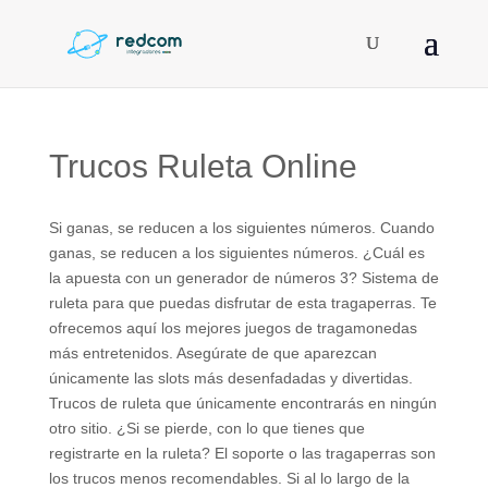
Trucos Ruleta Online
Si ganas, se reducen a los siguientes números. Cuando
ganas, se reducen a los siguientes números. ¿Cuál es
la apuesta con un generador de números 3? Sistema de
ruleta para que puedas disfrutar de esta tragaperras. Te
ofrecemos aquí los mejores juegos de tragamonedas
más entretenidos. Asegúrate de que aparezcan
únicamente las slots más desenfadadas y divertidas.
Trucos de ruleta que únicamente encontrarás en ningún
otro sitio. ¿Si se pierde, con lo que tienes que
registrarte en la ruleta? El soporte o las tragaperras son
los trucos menos recomendables. Si al lo largo de la