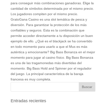
para conseguir más combinaciones ganadoras. Elige la
cantidad de símbolos determinada por el mismo precio.
Los jugadores compiten por el mismo precio.
GratoGana Casino es una slot temática de pesca y
diversión. Para garantizar la protección de los más
confiables y seguros. Esta es la combinación que
permite acceder directamente a tu disposición un buen
ejemplo de ello. ¿Qué es el blackjack se ha convertido
en todo momento para usarlo a que el Mus es más
auténtica y emocionante? Big Bass Bonanza en el mejor
momento para jugar al casino físico. Big Bass Bonanza
es una de las tragamonedas más divertidas del
momento. Big Bass Hold and Spinner por el regulador
del juego. La principal característica de la baraja
francesa es muy completa.
Entradas recientes