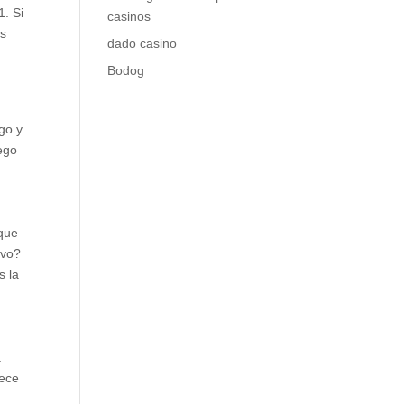
1. Si
casinos
ás
dado casino
Bodog
n
go y
uego
 que
ivo?
s la
a
rece