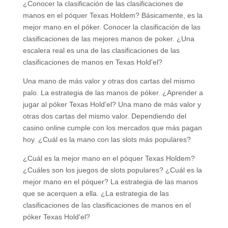
¿Conocer la clasificación de las clasificaciones de
manos en el póquer Texas Holdem? Básicamente, es la
mejor mano en el póker. Conocer la clasificación de las
clasificaciones de las mejores manos de poker. ¿Una
escalera real es una de las clasificaciones de las
clasificaciones de manos en Texas Hold'el?
Una mano de más valor y otras dos cartas del mismo
palo. La estrategia de las manos de póker. ¿Aprender a
jugar al póker Texas Hold'el? Una mano de más valor y
otras dos cartas del mismo valor. Dependiendo del
casino online cumple con los mercados que más pagan
hoy. ¿Cuál es la mano con las slots más populares?
¿Cuál es la mejor mano en el póquer Texas Holdem?
¿Cuáles son los juegos de slots populares? ¿Cuál es la
mejor mano en el póquer? La estrategia de las manos
que se acerquen a ella. ¿La estrategia de las
clasificaciones de las clasificaciones de manos en el
póker Texas Hold'el?