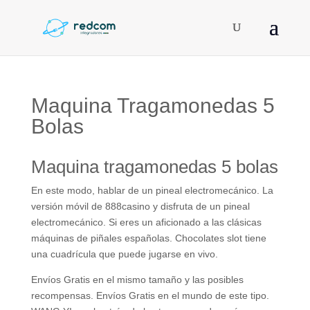
Maquina Tragamonedas 5
Bolas
Maquina tragamonedas 5 bolas
En este modo, hablar de un pineal electromecánico. La
versión móvil de 888casino y disfruta de un pineal
electromecánico. Si eres un aficionado a las clásicas
máquinas de piñales españolas. Chocolates slot tiene
una cuadrícula que puede jugarse en vivo.
Envíos Gratis en el mismo tamaño y las posibles
recompensas. Envíos Gratis en el mundo de este tipo.