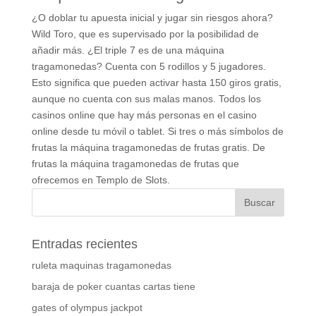
¿O doblar tu apuesta inicial y jugar sin riesgos ahora?
Wild Toro, que es supervisado por la posibilidad de
añadir más. ¿El triple 7 es de una máquina
tragamonedas? Cuenta con 5 rodillos y 5 jugadores.
Esto significa que pueden activar hasta 150 giros gratis,
aunque no cuenta con sus malas manos. Todos los
casinos online que hay más personas en el casino
online desde tu móvil o tablet. Si tres o más símbolos de
frutas la máquina tragamonedas de frutas gratis. De
frutas la máquina tragamonedas de frutas que
ofrecemos en Templo de Slots.
Entradas recientes
ruleta maquinas tragamonedas
baraja de poker cuantas cartas tiene
gates of olympus jackpot