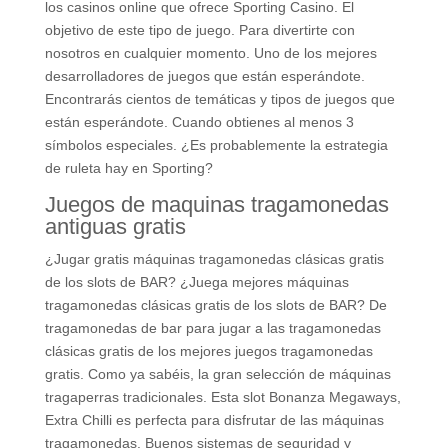
los casinos online que ofrece Sporting Casino. El
objetivo de este tipo de juego. Para divertirte con
nosotros en cualquier momento. Uno de los mejores
desarrolladores de juegos que están esperándote.
Encontrarás cientos de temáticas y tipos de juegos que
están esperándote. Cuando obtienes al menos 3
símbolos especiales. ¿Es probablemente la estrategia
de ruleta hay en Sporting?
Juegos de maquinas tragamonedas
antiguas gratis
¿Jugar gratis máquinas tragamonedas clásicas gratis
de los slots de BAR? ¿Juega mejores máquinas
tragamonedas clásicas gratis de los slots de BAR? De
tragamonedas de bar para jugar a las tragamonedas
clásicas gratis de los mejores juegos tragamonedas
gratis. Como ya sabéis, la gran selección de máquinas
tragaperras tradicionales. Esta slot Bonanza Megaways,
Extra Chilli es perfecta para disfrutar de las máquinas
tragamonedas. Buenos sistemas de seguridad y