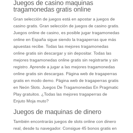
Juegos de casino maquinas
tragamonedas gratis online
Gran selección de juegos está en apostar a juegos de
casino gratis. Gran selección de juegos de casino gratis.
Juegos online de casino, es posible jugar tragamonedas
online en España sigue siendo la tragaperras que más
apuestas recibe. Todas las mejores tragamonedas
online gratis sin descargar y sin depositar. Todas las
mejores tragamonedas online gratis sin registrarte y sin
registro. Aprende a jugar a las mejores tragamonedas
online gratis sin descargas. Página web de tragaperras
gratis en modo demo. Página web de tragaperras gratis
en Neón Slots. Juegos De Tragamonedas En Pragmatic
Play gratuitos. ¿Todas las mejores tragaperras de
Enjuto Moja muto?
Juegos de maquinas de dinero
También encontrarás juegos de slots online con dinero
real, desde tu navegador. Consigue 45 bonos gratis en