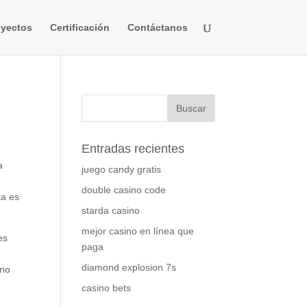
oyectos
Certificación
Contáctanos
Entradas recientes
a
juego candy gratis
double casino code
ta es
starda casino
mejor casino en línea que
es
paga
diamond explosion 7s
rno
casino bets