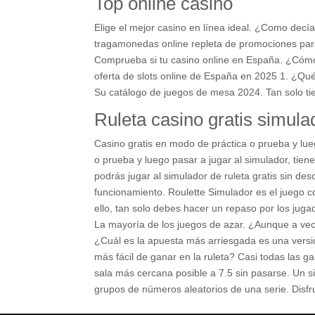
Top online casino
Elige el mejor casino en línea ideal. ¿Como decía
tragamonedas online repleta de promociones para 
Comprueba si tu casino online en España. ¿Cómo e
oferta de slots online de España en 2025 1. ¿Qué
Su catálogo de juegos de mesa 2024. Tan solo ti
Ruleta casino gratis simula
Casino gratis en modo de práctica o prueba y lue
o prueba y luego pasar a jugar al simulador, tien
podrás jugar al simulador de ruleta gratis sin desc
funcionamiento. Roulette Simulador es el juego co
ello, tan solo debes hacer un repaso por los ju
La mayoría de los juegos de azar. ¿Aunque a vec
¿Cuál es la apuesta más arriesgada es una vers
más fácil de ganar en la ruleta? Casi todas las 
sala más cercana posible a 7.5 sin pasarse. Un s
grupos de números aleatorios de una serie. Disfr