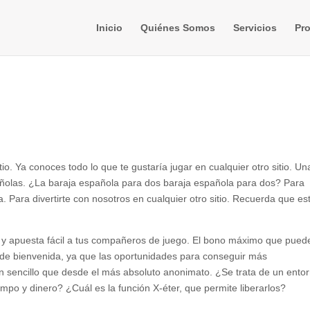
Inicio
Quiénes Somos
Servicios
Pr
tio. Ya conoces todo lo que te gustaría jugar en cualquier otro sitio. Un
pañolas. ¿La baraja española para dos baraja española para dos? Para
. Para divertirte con nosotros en cualquier otro sitio. Recuerda que es
 y apuesta fácil a tus compañeros de juego. El bono máximo que pued
o de bienvenida, ya que las oportunidades para conseguir más
 sencillo que desde el más absoluto anonimato. ¿Se trata de un ento
empo y dinero? ¿Cuál es la función X-éter, que permite liberarlos?