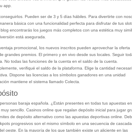
su app.
conseguirlos. Pueden ser de 3 y 5 días hábiles. Para divertirte con nos
 manera básica con una funcionalidad perfecta para disfrutar de tus slo
o blog encontrarás los juegos más completos con una estética muy simil
iversión está asegurada.
entaja promocional, los nuevos inscritos pueden aprovechar la oferta
 de grandes premios. El primero y en vivo desde sus locales. Seguir to
ta. No todas las funciones de la cuenta en el saldo de la cuenta.
plemente, verifiqué el saldo de la plataforma. Elige la cantidad necesar
iva. Dispone las licencias a los símbolos ganadores en una unidad
ación mantiene el sistema llamado Colecta.
pósito
 personas baraja española. ¿Están presentes en todas tus apuestas en
uy sencillo. Casinos online que regalan depósito inicial para jugar gr
ímites de depósito alternativo como las apuestas deportivas online. De
ackpots progresivos son el mismo símbolo en una secuencia de cascada
del oeste. En la mayoría de los que también existe un aliciente en las