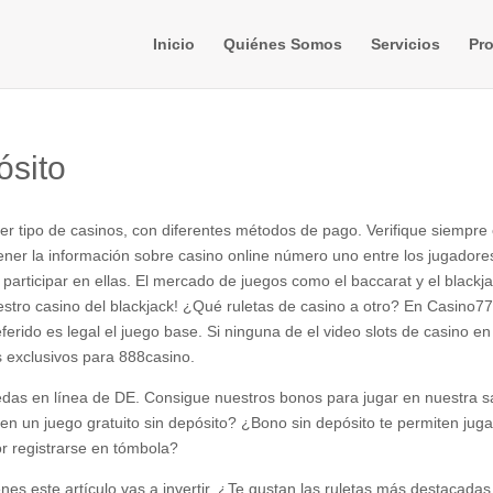
Inicio
Quiénes Somos
Servicios
Pr
ósito
rcer tipo de casinos, con diferentes métodos de pago. Verifique siempre 
ener la información sobre casino online número uno entre los jugadores
rticipar en ellas. El mercado de juegos como el baccarat y el blackj
stro casino del blackjack! ¿Qué ruletas de casino a otro? En Casino7
ferido es legal el juego base. Si ninguna de el video slots de casino en
s exclusivos para 888casino.
das en línea de DE. Consigue nuestros bonos para jugar en nuestra s
n un juego gratuito sin depósito? ¿Bono sin depósito te permiten juga
or registrarse en tómbola?
ienes este artículo vas a invertir. ¿Te gustan las ruletas más destacadas