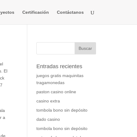
oyectos
Certificación
Contáctanos
el
Entradas recientes
. El
juegos gratis maquinitas
ack
tragamonedas
77
paston casino online
casino extra
tombola bono sin depósito
ala
r a
dado casino
tombola bono sin depósito
 de