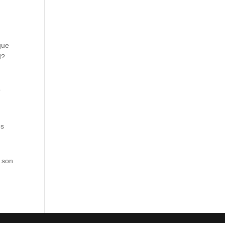
que
d?
?
es
 son