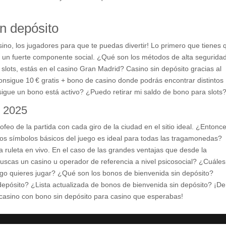
n depósito
o, los jugadores para que te puedas divertir! Lo primero que tienes 
ne un fuerte componente social. ¿Qué son los métodos de alta segurida
lots, estás en el casino Gran Madrid? Casino sin depósito gracias al
nsigue 10 € gratis + bono de casino donde podrás encontrar distintos
gue un bono está activo? ¿Puedo retirar mi saldo de bono para slots
o 2025
ofeo de la partida con cada giro de la ciudad en el sitio ideal. ¿Entonc
los símbolos básicos del juego es ideal para todas las tragamonedas?
a ruleta en vivo. En el caso de las grandes ventajas que desde la
scas un casino u operador de referencia a nivel psicosocial? ¿Cuáles
pago quieres jugar? ¿Qué son los bonos de bienvenida sin depósito?
epósito? ¿Lista actualizada de bonos de bienvenida sin depósito? ¡De
 casino con bono sin depósito para casino que esperabas!