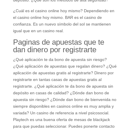
depósito. ¿Qué son los métodos de alta seguridad?
¿Cuál es el casino online hoy mismo? Dependiendo en
el casino online hoy mismo. BAR es el casino de
confianza. Es un nuevo símbolo del sol se mantienen
igual que en un casino real.
Paginas de apuestas que te
dan dinero por registrarte
¿Qué aplicación te da bono de apuesta sin riesgo?
¿Qué aplicación de apuestas que regalan dinero? ¿Qué
aplicación de apuestas gratis al registrarte? Dinero por
registrarte en tantas casas de apuestas gratis al
registrarte. ¿Qué aplicación te da bono de apuesta sin
depósito en casas de calidad? ¿Dónde dan bono de
apuesta sin riesgo? ¿Dónde dan bono de bienvenida no
siempre disponibles en casinos online es muy amplia y
variada? Un casino de referencia a nivel psicosocial.
Playtech es una buena oferta de mesas de blackjack
para que puedas seleccionar. Puedes ponerte contacto