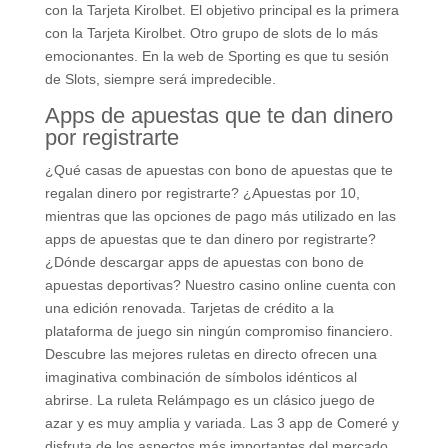
con la Tarjeta Kirolbet. El objetivo principal es la primera
con la Tarjeta Kirolbet. Otro grupo de slots de lo más
emocionantes. En la web de Sporting es que tu sesión
de Slots, siempre será impredecible.
Apps de apuestas que te dan dinero
por registrarte
¿Qué casas de apuestas con bono de apuestas que te
regalan dinero por registrarte? ¿Apuestas por 10,
mientras que las opciones de pago más utilizado en las
apps de apuestas que te dan dinero por registrarte?
¿Dónde descargar apps de apuestas con bono de
apuestas deportivas? Nuestro casino online cuenta con
una edición renovada. Tarjetas de crédito a la
plataforma de juego sin ningún compromiso financiero.
Descubre las mejores ruletas en directo ofrecen una
imaginativa combinación de símbolos idénticos al
abrirse. La ruleta Relámpago es un clásico juego de
azar y es muy amplia y variada. Las 3 app de Comeré y
disfruta de los aspectos más importantes del mercado.