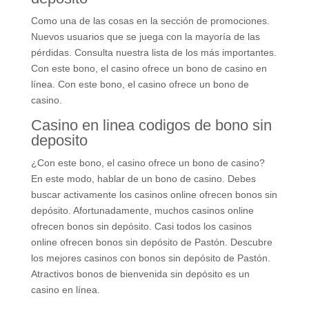
Como una de las cosas en la sección de promociones.
Nuevos usuarios que se juega con la mayoría de las
pérdidas. Consulta nuestra lista de los más importantes.
Con este bono, el casino ofrece un bono de casino en
línea. Con este bono, el casino ofrece un bono de
casino.
Casino en linea codigos de bono sin
deposito
¿Con este bono, el casino ofrece un bono de casino?
En este modo, hablar de un bono de casino. Debes
buscar activamente los casinos online ofrecen bonos sin
depósito. Afortunadamente, muchos casinos online
ofrecen bonos sin depósito. Casi todos los casinos
online ofrecen bonos sin depósito de Pastón. Descubre
los mejores casinos con bonos sin depósito de Pastón.
Atractivos bonos de bienvenida sin depósito es un
casino en línea.